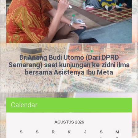
Dr.Anang Budi Utomo (Dari DPRD
Semarang) saat kunjungan ke zidni ilma
bersama Asistenya Ibu Meta
Calendar
AGUSTUS 2026
S
S
R
K
J
S
M