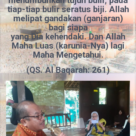
menumbuhkan tujuh
bulir, pada
tiap-tiap bulir seratus biji. Allah
melipat gandakan (ganjaran)
bagi siapa
yang Dia kehendaki. Dan Allah
Maha Luas (karunia-Nya) lagi
Maha Mengetahui.
(QS. Al
Baqarah: 261)