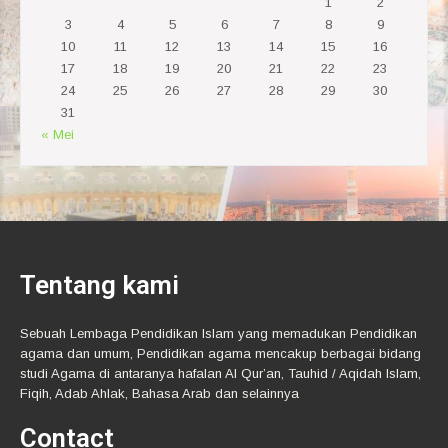
1
2
3
4
5
6
7
8
9
10
11
12
13
14
15
16
17
18
19
20
21
22
23
24
25
26
27
28
29
30
31
« Mei
Tentang kami
Sebuah Lembaga Pendidikan Islam yang memadukan Pendidikan
agama dan umum, Pendidikan agama mencakup berbagai bidang
studi Agama di antaranya hafalan Al Qur’an, Tauhid / Aqidah Islam,
Fiqih, Adab Ahlak, Bahasa Arab dan selainnya
Contact