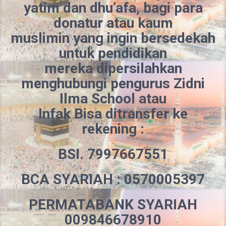
yatim dan dhu’afa
, bagi para
donatur atau kaum
muslimin yang ingin bersedekah
untuk pendidikan
mereka
dipersilahkan
menghubungi pengurus Zidni
Ilma School atau
Infak Bisa ditransfer ke
rekening :
BSI. 7997667551
BCA SYARIAH : 0570005397
PERMATABANK SYARIAH
009846678910