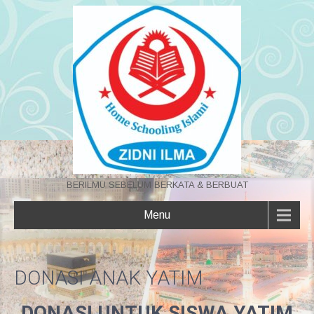
BERILMU SEBELUM BERKATA & BERBUAT
Menu
DONASI ANAK YATIM
DONASI UNTUK SISWA YATIM